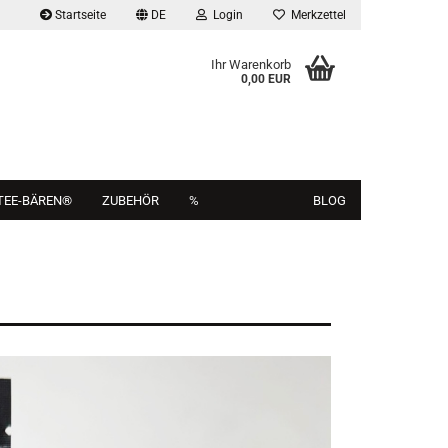
Startseite
DE
Login
Merkzettel
Ihr Warenkorb
0,00 EUR
TEE-BÄREN®
ZUBEHÖR
%
BLOG