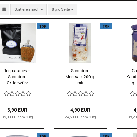
Sortieren nach
pro Seite
Sortieren nach
8 pro Seite
TOP
TOP
Teeparadies –
Sanddorn
Co
Sanddorn
Meersalz 200 g.
Kandi
Grillgewürz
mit
g.
Gewürzmischung
Sanddornbeeren –
Gl
100 g.
vegan – zum
kl
Würzen und
Verfeinern
3,90 EUR
4,90 EUR
4
39,00 EUR pro 1 kg
24,50 EUR pro 1 kg
39,20
TOP
TOP