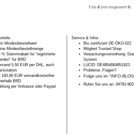
1
bis
8
(von insgesamt
9
)
rteile:
Service & Infos:
in Mindestbestellwert
Bio zertifiziert DE-ÖKO-022
ine Mindestbestellmenge
Mitglied Trusted Shop
 % Stammrabatt für "registrierte
Verpackungsverordnung: Dua
nden" für BRD
System
rsand 5,50 EUR per DHL, auch
LUCID: DE4854064851923
ckstation.
Probleme, Fragen?
 100,00 EUR versandkostenfrei
Folge uns im
"INFO-BLO
nerhalb BRD
Rufen Sie uns an: 04791-90
hlung per Vorkasse oder Paypal