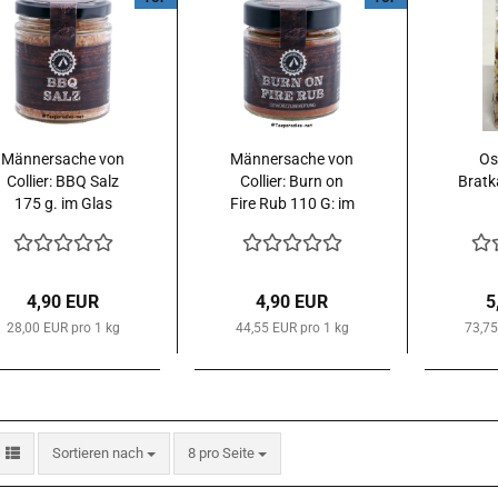
Männersache von
Männersache von
Os
Collier: BBQ Salz
Collier: Burn on
Bratk
175 g. im Glas
Fire Rub 110 G: im
Glas
4,90 EUR
4,90 EUR
5
28,00 EUR pro 1 kg
44,55 EUR pro 1 kg
73,75
Sortieren nach
pro Seite
Sortieren nach
8 pro Seite