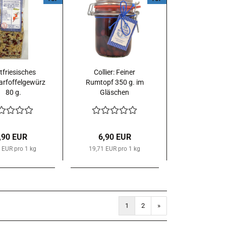
tfriesisches
Collier: Feiner
arfoffelgewürz
Rumtopf 350 g. im
80 g.
Gläschen
,90 EUR
6,90 EUR
 EUR pro 1 kg
19,71 EUR pro 1 kg
1
2
»