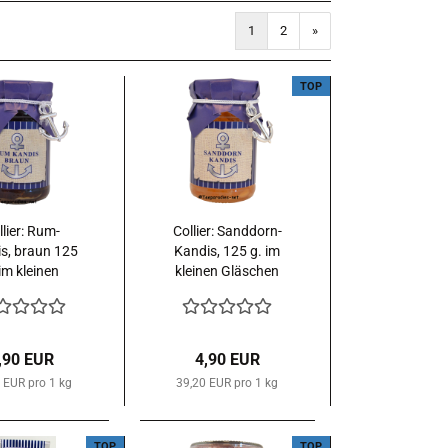
1
2
»
TOP
llier: Rum-
Collier: Sanddorn-
s, braun 125
Kandis, 125 g. im
 im kleinen
kleinen Gläschen
äschen mit
mit kleinem Deko
einem Deko
Anker
Anker
,90 EUR
4,90 EUR
 EUR pro 1 kg
39,20 EUR pro 1 kg
TOP
TOP