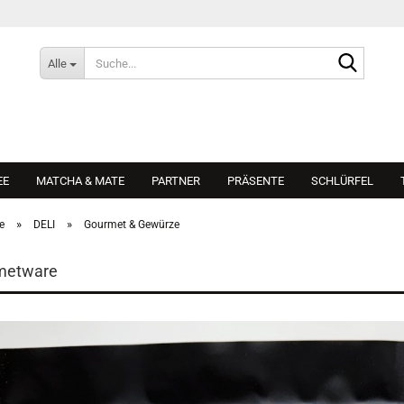
Suche...
Alle
EE
MATCHA & MATE
PARTNER
PRÄSENTE
SCHLÜRFEL
»
»
e
DELI
Gourmet & Gewürze
metware