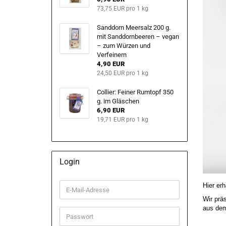
73,75 EUR pro 1 kg
Sanddorn Meersalz 200 g.
mit Sanddornbeeren – vegan
– zum Würzen und
Verfeinern
4,90 EUR
24,50 EUR pro 1 kg
Collier: Feiner Rumtopf 350
g. im Gläschen
6,90 EUR
19,71 EUR pro 1 kg
Login
Hier er
E-
Mail-
Wir prä
Adresse
aus dem
Passwort