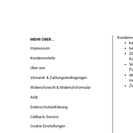
Kundenvo
MEHR ÜBER...
ke
Impressum
ke
10
Kundenvorteile
Ku
Ve
Über uns
Pa
ab
Versand- & Zahlungsbedingungen
in
Za
Widerrufsrecht & Widerrufsformular
AGB
Datenschutzerklärung
Callback-Service
Cookie Einstellungen