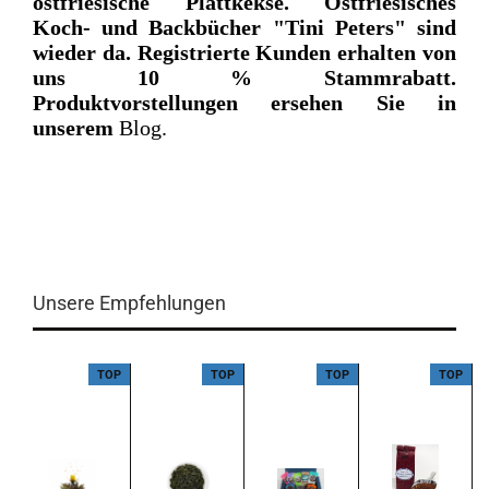
ostfriesische Plattkekse. Ostfriesisches
Koch- und Backbücher "Tini Peters" sind
wieder da. Registrierte Kunden erhalten von
uns 10 % Stammrabatt.
Produktvorstellungen ersehen Sie in
unserem
Blog.
Unsere Empfehlungen
P
TOP
TOP
TOP
TOP