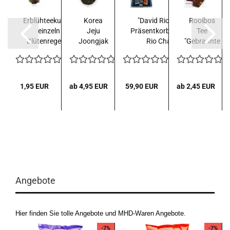
tstee:
Erblühteekugeln
Korea
"David Rio Chai"
Rooibos
audi
einzeln
Jeju
Präsentkorb**David
Tee
ee)...
"Blütenregen"...
Joongjak
Rio Chai...
"Gebrannte
Gwarang
Mandeln"...
Gwarang
-
Roasted...
R
1,95 EUR
ab 4,95 EUR
59,90 EUR
ab 2,45 EUR
Angebote
Hier finden Sie tolle Angebote und MHD-Waren Angebote.
-7%
-7%