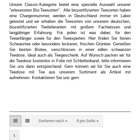
Unsere Classic-Kategorie bietet eine spezielle Auswahl unserer
"erlesensten Bio-Teesorten". Alle biozertifizierten Teesorten haben
eine Chargennummer, werden in Deutschland immer im Labor
getestet und wir erhalten die Teesorten von unserem deutschen,
biozertifizierten Teelieferanten mit großem Fachwissen und
langjähriger Erfahrung. Für jeden ist was dabei, für den
Teeanfänger sowie für den Teeexperten. Hier finden Sie feinen
Schwarztee oder besonders leckeren, frischen Grüntee. Genießen
Sie besten Biotee, verschlossen in einer edlen schwarzen
Teedose, ideal auch als Teegeschenk. Auf Wunsch packen wir für
die Teedose kostenlos in Folie mit Schleifenband, bitte informieren
Sie uns dann entsprechend. Gern können wir für Sie auch eine
Teedose mit Tee aus unserem Sortiment als Artikel mit
aufnehmen. Kontaktieren Sie uns gern.
Sortieren nach
pro Seite
Sortieren nach
8 pro Seite
1