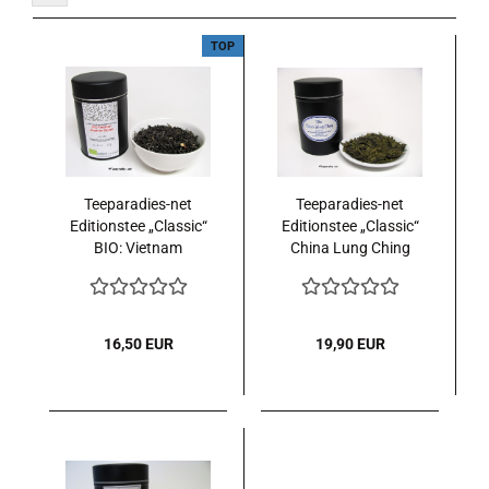
TOP
Teeparadies-net
Teeparadies-net
Editionstee „Classic“
Editionstee „Classic“
BIO: Vietnam
China Lung Ching
Jasmine Queen 100
BIO 100 g. in Dose
g. in Dose
16,50 EUR
19,90 EUR