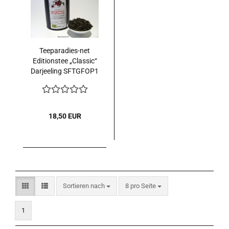
Teeparadies-net
Editionstee „Classic“
Darjeeling SFTGFOP1
1 ST Flush Seeyok
Bio 100 g. in Dose
18,50 EUR
Sortieren nach
pro Seite
Sortieren nach
8 pro Seite
1