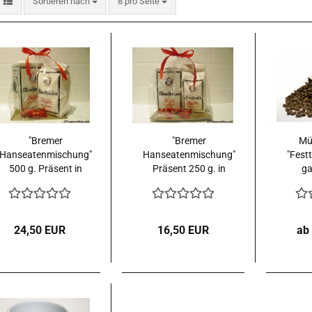
Sortieren nach
pro Seite
Sortieren nach
8 pro Seite
"Bremer
"Bremer
Mü
Hanseatenmischung"
Hanseatenmischung"
"Fest
500 g. Präsent in
Präsent 250 g. in
ga
Folie
Folie
24,50 EUR
16,50 EUR
ab