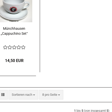
Münchhausen
„Cappuchino Set“
14,50 EUR
Sortieren nach
pro Seite
Sortieren nach
8 pro Seite
1
bis
5
(von insgesamt
5
)