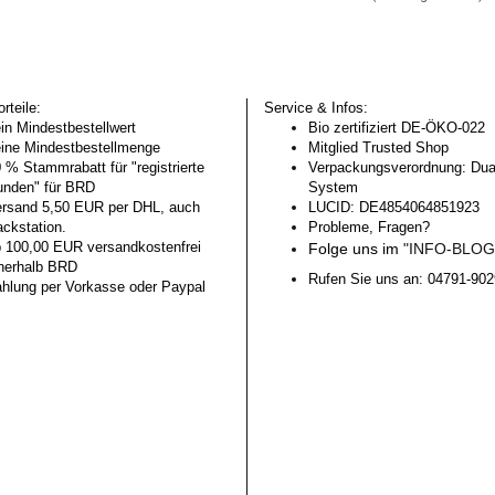
rteile:
Service & Infos:
in Mindestbestellwert
Bio zertifiziert DE-ÖKO-022
ine Mindestbestellmenge
Mitglied Trusted Shop
 % Stammrabatt für "registrierte
Verpackungsverordnung: Dua
nden" für BRD
System
rsand 5,50 EUR per DHL, auch
LUCID: DE4854064851923
ckstation.
Probleme, Fragen?
 100,00 EUR versandkostenfrei
Folge uns im
"INFO-BLO
nerhalb BRD
Rufen Sie uns an: 04791-90
hlung per Vorkasse oder Paypal