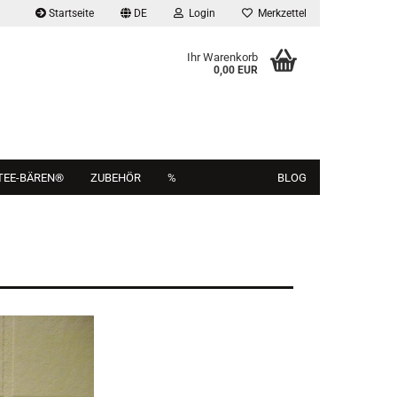
Startseite
DE
Login
Merkzettel
Ihr Warenkorb
0,00 EUR
TEE-BÄREN®
ZUBEHÖR
%
BLOG