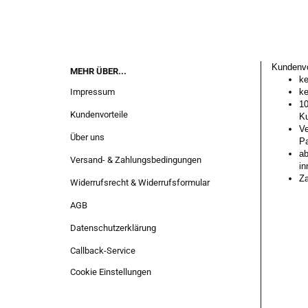
Kundenvo
MEHR ÜBER...
ke
Impressum
ke
10
Kundenvorteile
Ku
Ve
Über uns
Pa
ab
Versand- & Zahlungsbedingungen
in
Za
Widerrufsrecht & Widerrufsformular
AGB
Datenschutzerklärung
Callback-Service
Cookie Einstellungen