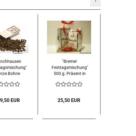
1
nchhausen
"Bremer
tagsmischung"
Festtagsmischung"
nze Bohne
500 g. Präsent in
Folie
 9,50 EUR
25,50 EUR