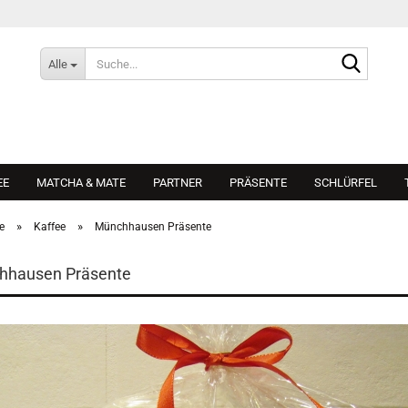
Suche...
Alle
EE
MATCHA & MATE
PARTNER
PRÄSENTE
SCHLÜRFEL
»
»
e
Kaffee
Münchhausen Präsente
hhausen Präsente