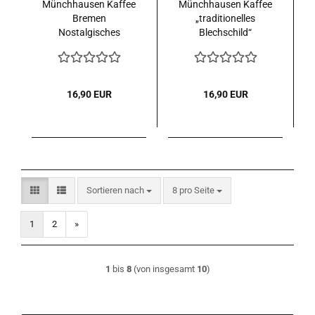
Münchhausen Kaffee
Münchhausen Kaffee
Bremen
„traditionelles
Nostalgisches
Blechschild“
Blechschild Motiv:
"Kanonenflieger"
16,90 EUR
16,90 EUR
Sortieren nach
pro Seite
Sortieren nach
8 pro Seite
1
2
»
1
bis
8
(von insgesamt
10
)