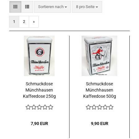
Sortieren nach
pro Seite
Sortieren nach
8 pro Seite
1
2
»
Schmuckdose
Schmuckdose
Münchhausen
Münchhausen
Kaffeedose 250g
Kaffeedose 500g
(leer)
(leer)
7,90 EUR
9,90 EUR