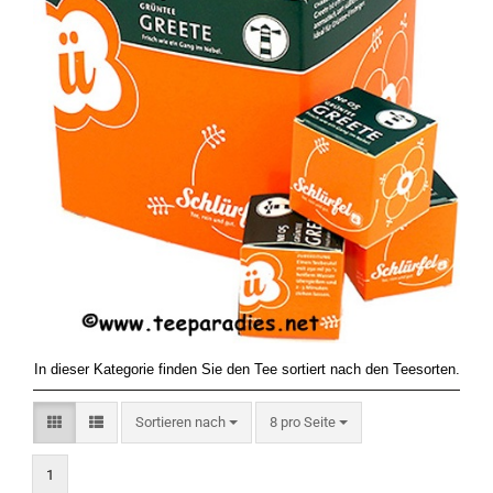
In dieser Kategorie finden Sie den Tee sortiert nach den Teesorten.
Sortieren nach
pro Seite
Sortieren nach
8 pro Seite
1