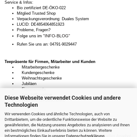
Service & Infos:
Bio zertifiziert DE-ÖKO-022
Mitglied Trusted Shop
Verpackungsverordnung: Duales System
LUCID: DE4854064851923
Probleme, Fragen?
Folge uns im
"INFO-BLOG"
Rufen Sie uns an: 04791-9029447
Teepräsente für Firmen, Mitarbeiter und Kunden
Mitarbeitergeschenke
Kundengeschenke
Weihnachtsgeschenke
Jubiläen
Firmenevents
Geschäftspartner
Diese Webseite verwendet Cookies und andere
Dankeschön-Geschenke
Technologien
Kontaktieren Sie uns unverbindlich:
Wir verwenden Cookies und ähnliche Technologien, auch von
Drittanbietern, um die ordentliche Funktionsweise der Website zu
E-Mail:
kontakt.teedesnordens@gmail.com
gewährleisten, die Nutzung unseres Angebotes zu analysieren und Ihnen
ein bestmögliches Einkaufserlebnis bieten zu können. Weitere
Wir beraten Sie gerne persönlich und erstellen ein individuelles Angebot.
Informationen finden Sie in unserer
Datenschutzerklärung
.