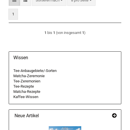
Sortieren nach
8 pro Seite
1
1
bis
1
(von insgesamt
1
)
Wissen
Tee-Anbaugebiete/-Sorten
Matcha-Zeremonie
Tee-Zeremonien
Tee-Rezepte
Matcha-Rezepte
Kaffee-Wissen
Neue Artikel