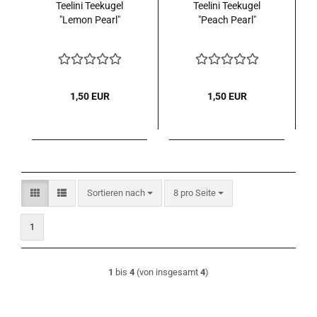
Teelini Teekugel
Teelini Teekugel
"Lemon Pearl"
"Peach Pearl"
1,50 EUR
1,50 EUR
Sortieren nach
pro Seite
Sortieren nach
8 pro Seite
1
1
bis
4
(von insgesamt
4
)