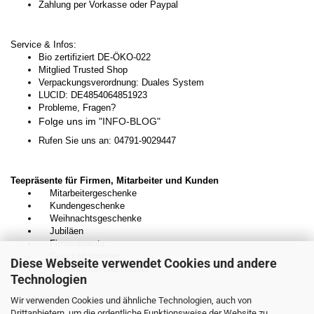
Zahlung per Vorkasse oder Paypal
Service & Infos:
Bio zertifiziert DE-ÖKO-022
Mitglied Trusted Shop
Verpackungsverordnung: Duales System
LUCID: DE4854064851923
Probleme, Fragen?
Folge uns im
"INFO-BLOG"
Rufen Sie uns an: 04791-9029447
Teepräsente für Firmen, Mitarbeiter und Kunden
Mitarbeitergeschenke
Kundengeschenke
Weihnachtsgeschenke
Jubiläen
Firmenevents
Geschäftspartner
Diese Webseite verwendet Cookies und andere
Dankeschön-Geschenke
Technologien
Kontaktieren Sie uns unverbindlich:
Wir verwenden Cookies und ähnliche Technologien, auch von
Drittanbietern, um die ordentliche Funktionsweise der Website zu