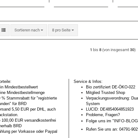
Sortieren nach
pro Seite
Sortieren nach
8 pro Seite
1
bis
8
(von insgesamt
30
)
rteile:
Service & Infos:
in Mindestbestellwert
Bio zertifiziert DE-ÖKO-022
ine Mindestbestellmenge
Mitglied Trusted Shop
 % Stammrabatt für "registrierte
Verpackungsverordnung: Dua
nden" für BRD
System
rsand 5,50 EUR per DHL, auch
LUCID: DE4854064851923
ckstation.
Probleme, Fragen?
 100,00 EUR versandkostenfrei
Folge uns im
"INFO-BLO
nerhalb BRD
Rufen Sie uns an: 04791-90
hlung per Vorkasse oder Paypal