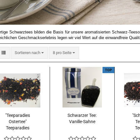
tige Schwarztees bilden die Basis für unsere aromatisierten Schwarz-Teeso
eichlichen Geschmackserlebnis legen wir viel Wert auf die einwandfreie Qualit
Sortieren nach
pro Seite
Sortieren nach
8 pro Seite
TOP
"Teeparadies
Schwarzer Tee:
"Sc
Ostertee"
Vanille-Sahne
Te
Teeparadies
Te
Eigenmischung
Eig