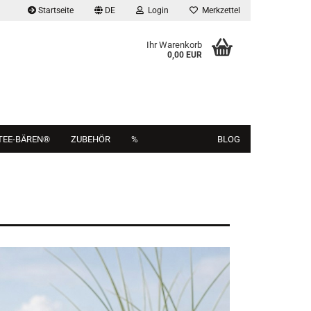
Startseite
DE
Login
Merkzettel
Ihr Warenkorb
0,00 EUR
TEE-BÄREN®
ZUBEHÖR
%
BLOG