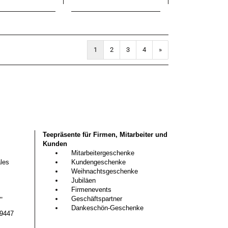
1
2
3
4
»
Teepräsente für Firmen, Mitarbeiter und
Kunden
Mitarbeitergeschenke
les
Kundengeschenke
Weihnachtsgeschenke
Jubiläen
Firmenevents
Geschäftspartner
G"
Dankeschön-Geschenke
29447