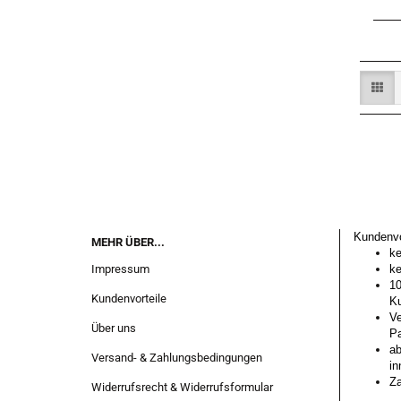
Kundenvo
MEHR ÜBER...
ke
Impressum
ke
10
Kundenvorteile
Ku
Ve
Über uns
Pa
ab
Versand- & Zahlungsbedingungen
in
Za
Widerrufsrecht & Widerrufsformular