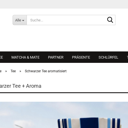
Suche...
Alle
EE
MATCHA & MATE
PARTNER
PRÄSENTE
SCHLÜRFEL
»
»
e
Tee
Schwarzer Tee aromatisiert
rzer Tee + Aroma