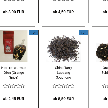
ab 3,90 EUR
ab 4,50 EUR
ab
TOP
TOP
Hinterm warmen
China Tarry
Ost
Ofen (Orange
Lapsang
Schi
Spice)
Souchong
aromatisierter
Rauchtee (mit
Schwarztee
Rauchgeschmack)
ab 2,45 EUR
ab 5,50 EUR
ab