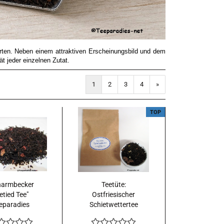
rten. Neben einem attraktiven Erscheinungsbild und dem
ät jeder einzelnen Zutat.
1
2
3
4
»
TOP
harmbecker
Teetüte:
etied Tee"
Ostfriesischer
eparadies
Schietwettertee
enmischung
50 g. in beiger