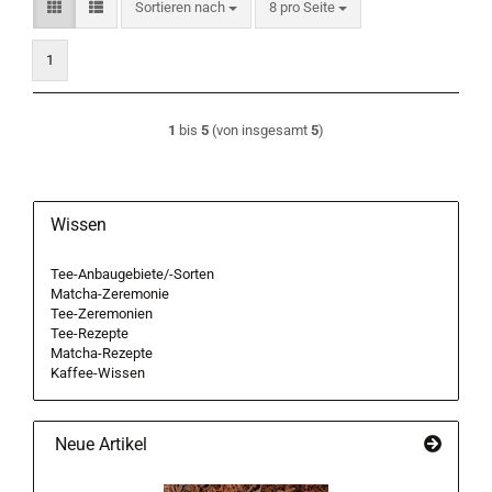
Sortieren nach
pro Seite
Sortieren nach
8 pro Seite
1
1
bis
5
(von insgesamt
5
)
Wissen
Tee-Anbaugebiete/-Sorten
Matcha-Zeremonie
Tee-Zeremonien
Tee-Rezepte
Matcha-Rezepte
Kaffee-Wissen
Neue Artikel