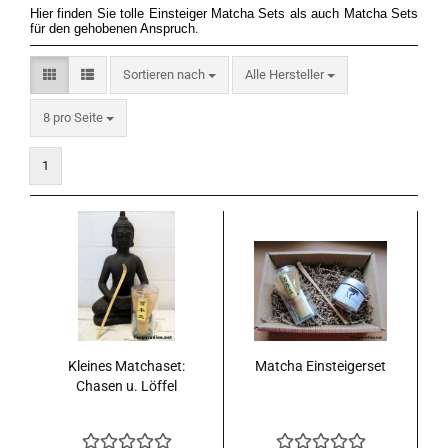
Hier finden Sie tolle Einsteiger Matcha Sets als auch Matcha Sets
für den gehobenen Anspruch
.
Sortieren nach
Sortieren nach
Alle Hersteller
pro Seite
8 pro Seite
1
Kleines Matchaset:
Matcha Einsteigerset
Chasen u. Löffel