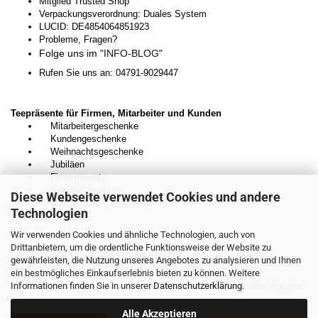
Mitglied Trusted Shop
Verpackungsverordnung: Duales System
LUCID: DE4854064851923
Probleme, Fragen?
Folge uns im
"INFO-BLOG"
Rufen Sie uns an: 04791-9029447
Teepräsente für Firmen, Mitarbeiter und Kunden
Mitarbeitergeschenke
Kundengeschenke
Weihnachtsgeschenke
Jubiläen
Firmenevents
Geschäftspartner
Diese Webseite verwendet Cookies und andere
Dankeschön-Geschenke
Technologien
Wir verwenden Cookies und ähnliche Technologien, auch von
Kontaktieren Sie uns unverbindlich:
Drittanbietern, um die ordentliche Funktionsweise der Website zu
gewährleisten, die Nutzung unseres Angebotes zu analysieren und Ihnen
E-Mail:
kontakt.teedesnordens@gmail.com
ein bestmögliches Einkaufserlebnis bieten zu können. Weitere
Informationen finden Sie in unserer
Wir beraten Sie gerne persönlich und erstellen ein individuelles Angebot.
Datenschutzerklärung
.
Alle Akzeptieren