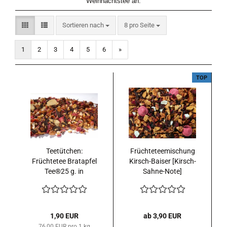
Weihnachtstee an.
Sortieren nach
pro Seite
Sortieren nach
8 pro Seite
1
2
3
4
5
6
»
TOP
Teetütchen:
Früchteteemischung
Früchtetee Bratapfel
Kirsch-Baiser [Kirsch-
Tee®25 g. in
Sahne-Note]
Zipbeutel
aromatisiert
durchsichtig mit
Weihnachtsaufkleber
1,90 EUR
ab 3,90 EUR
76,00 EUR pro 1 kg