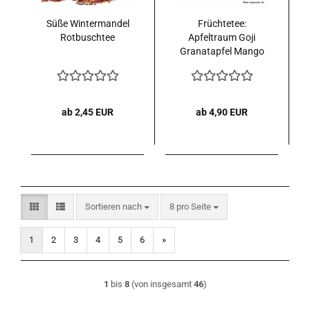
Süße Wintermandel
Früchtetee:
Rotbuschtee
Apfeltraum Goji
Granatapfel Mango
ab 2,45 EUR
ab 4,90 EUR
Sortieren nach
pro Seite
Sortieren nach
8 pro Seite
1
2
3
4
5
6
»
1
bis
8
(von insgesamt
46
)