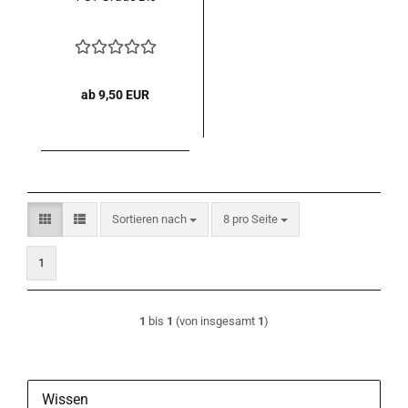
ab 9,50 EUR
Sortieren nach
pro Seite
Sortieren nach
8 pro Seite
1
1
bis
1
(von insgesamt
1
)
Wissen