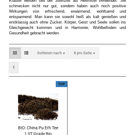
Kräuter werden seit der Steinzeit als Heilmittel verwendet. Sie
schmecken nicht nur gut, sondern haben auch noch positive
Wirkungen von erfrischend, erwärmend, wohltuend und
entspannend. Man kann sie sowohl heiß als kalt genießen und
erstklassig auch ohne Zucker. Körper, Geist und Seele sollen ins
Gleichgewicht kommen und in Harmonie, Wohlbefinden und
Gesundheit gebracht werden.
Sortieren nach
pro Seite
Sortieren nach
8 pro Seite
1
TOP
BIO: China Pu Erh Tee
1 ST Grade Bio