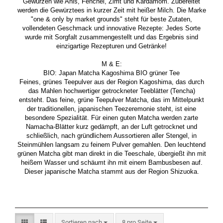
Gewürzen wie Anis, Fenchel, Zimt und Kardamom. Zubereitet
werden die Gewürztees in kurzer Zeit mit heißer Milch. Die Marke
"one & only by market grounds" steht für beste Zutaten,
vollendeten Geschmack und innovative Rezepte: Jedes Sorte
wurde mit Sorgfalt zusammengestellt und das Ergebnis sind
einzigartige Rezepturen und Getränke!
M & E:
BIO: Japan Matcha Kagoshima BIO grüner Tee
Feines, grünes Teepulver aus der Region Kagoshima, das durch
das Mahlen hochwertiger getrockneter Teeblätter (Tencha)
entsteht. Das feine, grüne Teepulver Matcha, das im Mittelpunkt
der traditionellen, japanischen Teezeremonie steht, ist eine
besondere Spezialität. Für einen guten Matcha werden zarte
Namacha-Blätter kurz gedämpft, an der Luft getrocknet und
schließlich, nach gründlichem Aussortieren aller Stengel, in
Steinmühlen langsam zu feinem Pulver gemahlen. Den leuchtend
grünen Matcha gibt man direkt in die Teeschale, übergießt ihn mit
heißem Wasser und schäumt ihn mit einem Bambusbesen auf.
Dieser japanische Matcha stammt aus der Region Shizuoka.
Sortieren nach
pro Seite
Sortieren nach
8 pro Seite