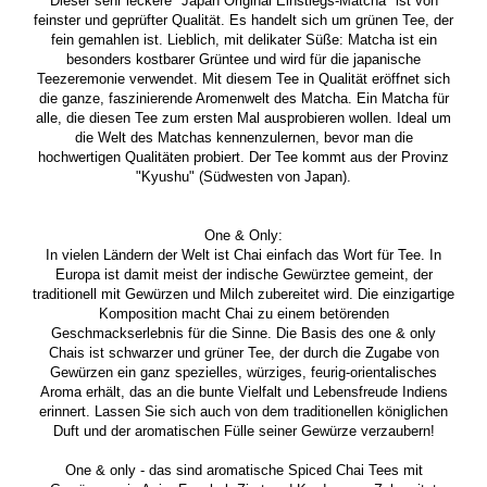
Dieser sehr leckere "Japan Original Einstiegs-Matcha" ist von
feinster und geprüfter Qualität. Es handelt sich um grünen Tee, der
fein gemahlen ist. Lieblich, mit delikater Süße: Matcha ist ein
besonders kostbarer Grüntee und wird für die japanische
Teezeremonie verwendet. Mit diesem Tee in Qualität eröffnet sich
die ganze, faszinierende Aromenwelt des Matcha. Ein Matcha für
alle, die diesen Tee zum ersten Mal ausprobieren wollen. Ideal um
die Welt des Matchas kennenzulernen, bevor man die
hochwertigen Qualitäten probiert. Der Tee kommt aus der Provinz
"Kyushu" (Südwesten von Japan).
One & Only:
In vielen Ländern der Welt ist Chai einfach das Wort für Tee. In
Europa ist damit meist der indische Gewürztee gemeint, der
traditionell mit Gewürzen und Milch zubereitet wird. Die einzigartige
Komposition macht Chai zu einem betörenden
Geschmackserlebnis für die Sinne. Die Basis des one & only
Chais ist schwarzer und grüner Tee, der durch die Zugabe von
Gewürzen ein ganz spezielles, würziges, feurig-orientalisches
Aroma erhält, das an die bunte Vielfalt und Lebensfreude Indiens
erinnert. Lassen Sie sich auch von dem traditionellen königlichen
Duft und der aromatischen Fülle seiner Gewürze verzaubern!
One & only - das sind aromatische Spiced Chai Tees mit