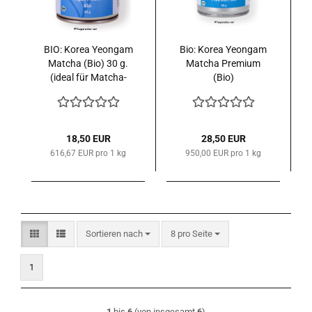
BIO: Korea Yeongam
Bio: Korea Yeongam
Matcha (Bio) 30 g.
Matcha Premium
(ideal für Matcha-
(Bio)
Latte)
18,50 EUR
28,50 EUR
616,67 EUR pro 1 kg
950,00 EUR pro 1 kg
Sortieren nach
pro Seite
Sortieren nach
8 pro Seite
1
1
bis
6
(von insgesamt
6
)