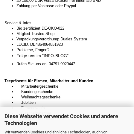
ab 100,00 EUR versandkostenfrei innerhalb BRD
Zahlung per Vorkasse oder Paypal
Service & Infos:
Bio zertifiziert DE-ÖKO-022
Mitglied Trusted Shop
Verpackungsverordnung: Duales System
LUCID: DE4854064851923
Probleme, Fragen?
Folge uns im
"INFO-BLOG"
Rufen Sie uns an: 04791-9029447
Teepräsente für Firmen, Mitarbeiter und Kunden
Mitarbeitergeschenke
Kundengeschenke
Weihnachtsgeschenke
Jubiläen
Firmenevents
Geschäftspartner
Diese Webseite verwendet Cookies und andere
Dankeschön-Geschenke
Technologien
Kontaktieren Sie uns unverbindlich:
Wir verwenden Cookies und ähnliche Technologien, auch von