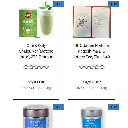
TOP
TOP
One & Only
BIO: Japan Matcha
Chaipulver "Matcha
Kagoshima BIO
Latte", 270 Gramm -
grüner Tee, Tüte à 40
vegan -
g
9,90 EUR
14,50 EUR
36,67 EUR pro 1 kg
362,50 EUR pro 1 kg
TOP
TOP