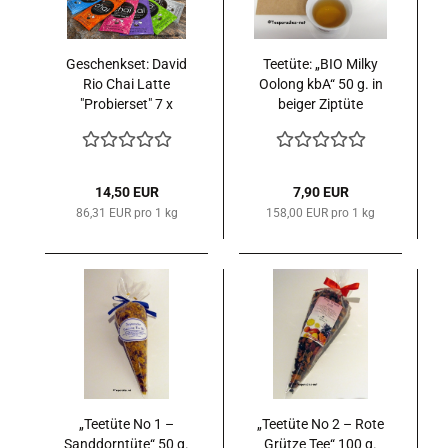
Geschenkset: David
Teetüte: „BIO Milky
Rio Chai Latte
Oolong kbA“ 50 g. in
"Probierset" 7 x
beiger Ziptüte
Sachets
14,50 EUR
7,90 EUR
86,31 EUR pro 1 kg
158,00 EUR pro 1 kg
„Teetüte No 1 –
„Teetüte No 2 – Rote
Sanddorntüte“ 50 g.
Grütze Tee“ 100 g.