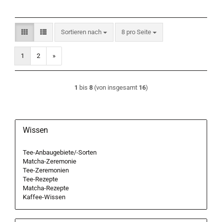
Sortieren nach
pro Seite
Sortieren nach
8 pro Seite
1
2
»
1
bis
8
(von insgesamt
16
)
Wissen
Tee-Anbaugebiete/-Sorten
Matcha-Zeremonie
Tee-Zeremonien
Tee-Rezepte
Matcha-Rezepte
Kaffee-Wissen