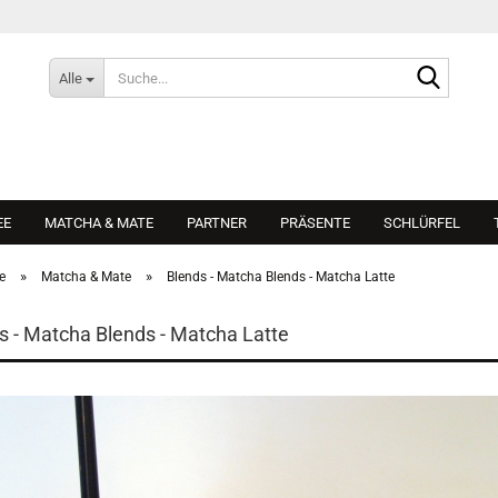
Suche...
Alle
EE
MATCHA & MATE
PARTNER
PRÄSENTE
SCHLÜRFEL
»
»
e
Matcha & Mate
Blends - Matcha Blends - Matcha Latte
s - Matcha Blends - Matcha Latte