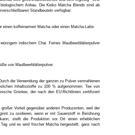
rt biologischem Anbau. Die Keiko Matcha Blends sind ab
rverschließbaren Standbeuteln verfügbar:
ür einen koffeinarmen Matcha oder einen Matcha-Latte.
ürzigem indischem Chai. Feines Maulbeerblätterpulver
ße von Maulbeerblätterpulver.
. Durch die Verwendung der ganzen zu Pulver vermahlenen
löslichen Inhaltsstoffe zu 100 % aufgenommen. Tee von
ische Grüntee, der nach den EU-Richtlinien zertifiziert
r großer Vorteil gegenüber anderen Produzenten, weil der
ginnt zu oxidieren, wenn er mit Sauerstoff in Berührung
n, stellt die Produktion vor Ort einen erheblichen
n Tag und es wird frischer Matcha hergestellt, ganz nach