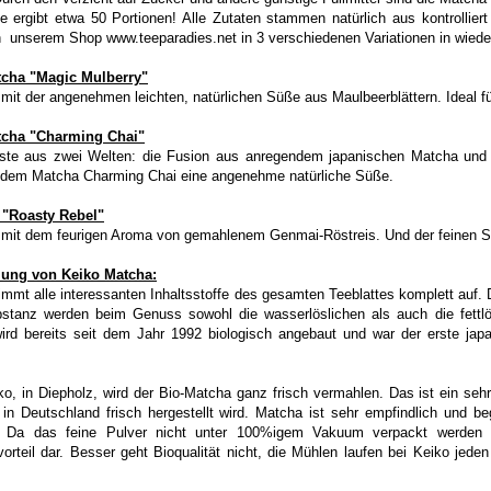
e ergibt etwa 50 Portionen! Alle Zutaten stammen natürlich aus kontrollie
in unserem Shop www.teeparadies.net in 3 verschiedenen Variationen in wiede
tcha "Magic Mulberry"
mit der angenehmen leichten, natürlichen Süße aus Maulbeerblättern. Ideal f
tcha "Charming Chai"
te aus zwei Welten: die Fusion aus anregendem japanischen Matcha und w
t dem Matcha Charming Chai eine angenehme natürliche Süße.
 "Roasty Rebel"
mit dem feurigen Aroma von gemahlenem Genmai-Röstreis. Und der feinen Sü
lung von Keiko Matcha:
immt alle interessanten Inhaltsstoffe des gesamten Teeblattes komplett auf
bstanz werden beim Genuss sowohl die wasserlöslichen als auch die fett
ird bereits seit dem Jahr 1992 biologisch angebaut und war der erste japan
ko, in Diepholz, wird der Bio-Matcha ganz frisch vermahlen. Das ist ein seh
in Deutschland frisch hergestellt wird. Matcha ist sehr empfindlich und be
 Da das feine Pulver nicht unter 100%igem Vakuum verpackt werden kan
vorteil dar. Besser geht Bioqualität nicht, die Mühlen laufen bei Keiko jede