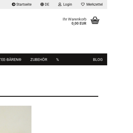
Startseite
DE
Login
Merkzettel
Ihr Warenkorb
0,00 EUR
TEE-BÄREN®
ZUBEHÖR
%
BLOG