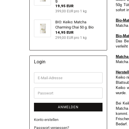
g.
50g Tüt
19,95 EUR
sofort 
399,00 EUR pro 1 kg
Bio-Ma
BIO: Keiko: Matcha
Matcha 
Charming Chai 50 g. Bio
14,95 EUR
Bio-Ma
299,00 EUR pro 1 kg
Das Bes
verleih
Matcha
Login
Matcha 
Herstel
E-
Keiko n
Mail-
Blattsu
Adresse
Keiko w
Passwort
wurde.
Bei Kei
ANMELDEN
Matcha 
kommt.
Frische
Konto erstellen
Bedarf.
Passwort vergessen?