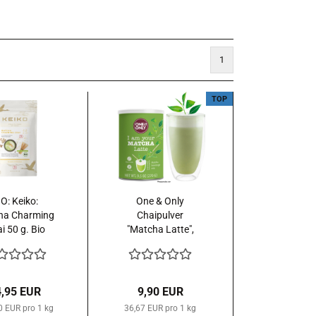
1
TOP
O: Keiko:
One & Only
ha Charming
Chaipulver
i 50 g. Bio
"Matcha Latte",
270 Gramm -
vegan -
4,95 EUR
9,90 EUR
0 EUR pro 1 kg
36,67 EUR pro 1 kg