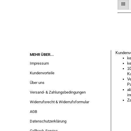
Kundenvo
MEHR ÜBER...
ke
Impressum
ke
10
Kundenvorteile
Ku
Ve
Über uns
Pa
ab
Versand- & Zahlungsbedingungen
in
Za
Widerrufsrecht & Widerrufsformular
AGB
Datenschutzerklärung
Callback-Service