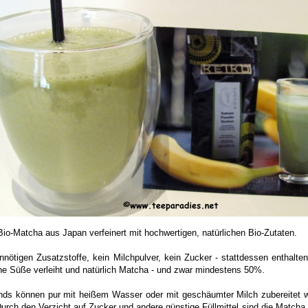
Bio-Matcha aus Japan verfeinert mit hochwertigen, natürlichen Bio-Zutaten.
nnötigen Zusatzstoffe, kein Milchpulver, kein Zucker - stattdessen enthalte
che Süße verleiht und natürlich Matcha - und zwar mindestens 50%.
nds können pur mit heißem Wasser oder mit geschäumter Milch zubereitet w
Durch den Verzicht auf Zucker und andere günstige Füllmittel sind die Matcha