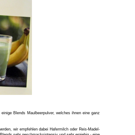
n einige Blends Maulbeerpulver, welches ihnen eine ganz
erden, wir empfehlen dabei Hafermilch oder Reis-Madel-
 Blends sehr geschmacksintensiv und sehr ergiebig - eine