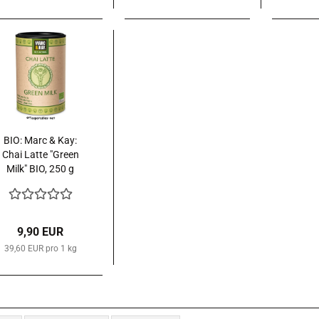
BIO: Marc & Kay:
Chai Latte "Green
Milk" BIO, 250 g
Dose
9,90 EUR
39,60 EUR pro 1 kg