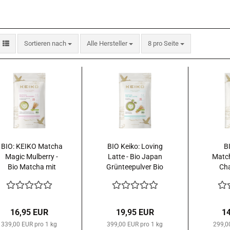
Sortieren nach
pro Seite
Sortieren nach
Alle Hersteller
8 pro Seite
BIO: KEIKO Matcha
BIO Keiko: Loving
BI
Magic Mulberry -
Latte - Bio Japan
Matc
Bio Matcha mit
Grünteepulver Bio
Cha
Maulbeerblattpulver
50 g.
50 g.
16,95 EUR
19,95 EUR
1
339,00 EUR pro 1 kg
399,00 EUR pro 1 kg
299,0