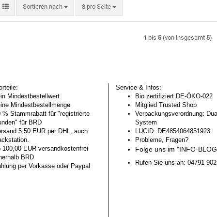
Sortieren nach
pro Seite
Sortieren nach
8 pro Seite
1
bis
5
(von insgesamt
5
)
rteile:
Service & Infos:
in Mindestbestellwert
Bio zertifiziert DE-ÖKO-022
ine Mindestbestellmenge
Mitglied Trusted Shop
 % Stammrabatt für "registrierte
Verpackungsverordnung: Dua
nden" für BRD
System
rsand 5,50 EUR per DHL, auch
LUCID: DE4854064851923
ckstation.
Probleme, Fragen?
 100,00 EUR versandkostenfrei
Folge uns im
"INFO-BLO
nerhalb BRD
Rufen Sie uns an: 04791-90
hlung per Vorkasse oder Paypal