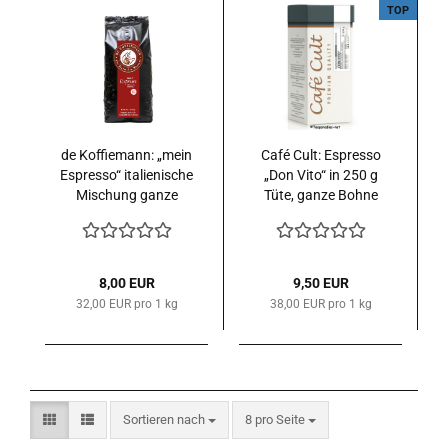
TOP
de Koffiemann: „mein
Café Cult: Espresso
Espresso“ italienische
„Don Vito“ in 250 g
Mischung ganze
Tüte, ganze Bohne
Bohne 250 g.
entkoffeiniert
8,00 EUR
9,50 EUR
32,00 EUR pro 1 kg
38,00 EUR pro 1 kg
Sortieren nach
pro Seite
Sortieren nach
8 pro Seite