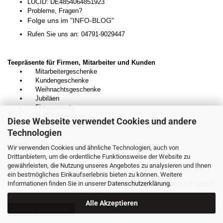
LUCID: DE4854064851923
Probleme, Fragen?
Folge uns im
"INFO-BLOG"
Rufen Sie uns an: 04791-9029447
Teepräsente für Firmen, Mitarbeiter und Kunden
Mitarbeitergeschenke
Kundengeschenke
Weihnachtsgeschenke
Jubiläen
Firmenevents
Geschäftspartner
Diese Webseite verwendet Cookies und andere
Dankeschön-Geschenke
Technologien
Wir verwenden Cookies und ähnliche Technologien, auch von
Kontaktieren Sie uns unverbindlich:
Drittanbietern, um die ordentliche Funktionsweise der Website zu
gewährleisten, die Nutzung unseres Angebotes zu analysieren und Ihnen
E-Mail:
kontakt.teedesnordens@gmail.com
ein bestmögliches Einkaufserlebnis bieten zu können. Weitere
Informationen finden Sie in unserer
Wir beraten Sie gerne persönlich und erstellen ein individuelles Angebot.
Datenschutzerklärung
.
Alle Akzeptieren
Vertrag widerrufen