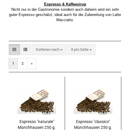
Espresso & Kaffeesirup
Nicht nur in der Gastronomie sondern auch daheim wird ein sehr
guter Espresso geschätzt, ideal auch für die Zubereitung von Latte
Macciatto.
Sortieren nach
pro Seite
Sortieren nach
8 pro Seite
1
2
»
Espresso "naturale"
Espresso "classico"
Münchhausen 250 g.
Münchhausen 250 g.