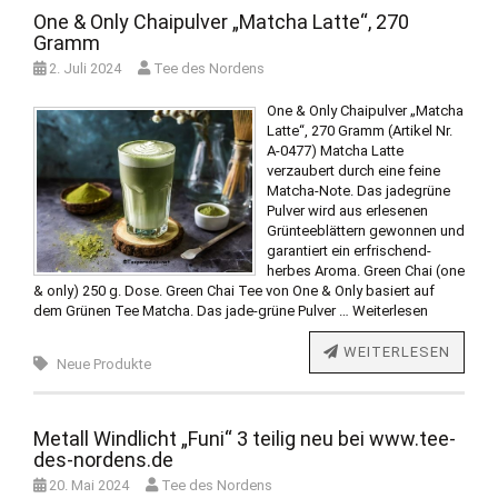
One & Only Chaipulver „Matcha Latte“, 270
Gramm
2. Juli 2024
Tee des Nordens
One & Only Chaipulver „Matcha
Latte“, 270 Gramm (Artikel Nr.
A-0477) Matcha Latte
verzaubert durch eine feine
Matcha-Note. Das jadegrüne
Pulver wird aus erlesenen
Grünteeblättern gewonnen und
garantiert ein erfrischend-
herbes Aroma. Green Chai (one
& only) 250 g. Dose. Green Chai Tee von One & Only basiert auf
dem Grünen Tee Matcha. Das jade-grüne Pulver …
Weiterlesen
WEITERLESEN
Neue Produkte
Metall Windlicht „Funi“ 3 teilig neu bei www.tee-
des-nordens.de
20. Mai 2024
Tee des Nordens