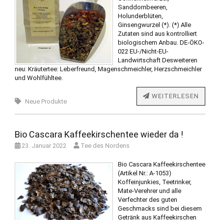
Sanddornbeeren,
Holunderblüten,
Ginsengwurzel (*). (*) Alle
Zutaten sind aus kontrolliert
biologischem Anbau. DE-ÖKO-
022 EU-/Nicht-EU-
Landwirtschaft Desweiteren
neu: Kräutertee: Leberfreund, Magenschmeichler, Herzschmeichler
und Wohlfühltee.
WEITERLESEN
Neue Produkte
Bio Cascara Kaffeekirschentee wieder da !
23. Januar 2022
Tee des Nordens
Bio Cascara Kaffeekirschentee
(Artikel Nr.: A-1053)
Koffeinjunkies, Teetrinker,
Mate-Verehrer und alle
Verfechter des guten
Geschmacks sind bei diesem
Getränk aus Kaffeekirschen