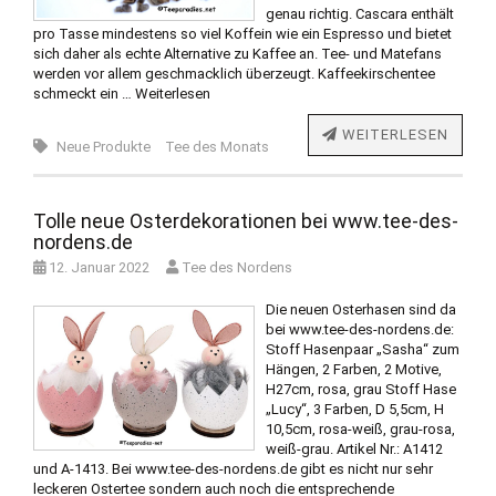
genau richtig. Cascara enthält
pro Tasse mindestens so viel Koffein wie ein Espresso und bietet
sich daher als echte Alternative zu Kaffee an. Tee- und Matefans
werden vor allem geschmacklich überzeugt. Kaffeekirschentee
schmeckt ein …
Weiterlesen
WEITERLESEN
Neue Produkte
Tee des Monats
Tolle neue Osterdekorationen bei www.tee-des-
nordens.de
12. Januar 2022
Tee des Nordens
Die neuen Osterhasen sind da
bei www.tee-des-nordens.de:
Stoff Hasenpaar „Sasha“ zum
Hängen, 2 Farben, 2 Motive,
H27cm, rosa, grau Stoff Hase
„Lucy“, 3 Farben, D 5,5cm, H
10,5cm, rosa-weiß, grau-rosa,
weiß-grau. Artikel Nr.: A1412
und A-1413. Bei www.tee-des-nordens.de gibt es nicht nur sehr
leckeren Ostertee sondern auch noch die entsprechende