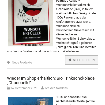
Fairtrade Kakao –
Wunscherfüller Vollmilch-
Schokolade (36%) in tollem
weihnachtlichen Design in der
100g Packung aus der
Grußkartenersetzer-Serie.
Wünsche erfüllen,
verschenken Sie einfach mit
dieser leckeren
Wunscherfüller-Schokolade.
Weihnachtsgrüße gehören
„zum guten Ton“ und bereiten
uns Freude. Vorfreude ist die schönste …
Weiterlesen
WEITERLESEN
Neue Produkte
Wieder im Shop erhältlich: Bio Trinkschokolade
„Chocobello“
14. September 2023
Tee des Nordens
1 BIO Chocobello Stick
nachstehender Sorte: (Artikel