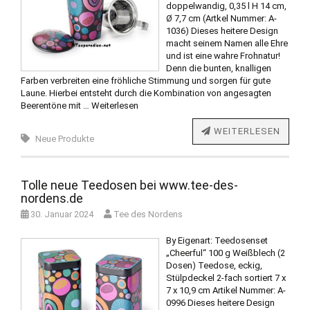
doppelwandig, 0,35 l H 14 cm,
Ø 7,7 cm (Artkel Nummer: A-
1036) Dieses heitere Design
macht seinem Namen alle Ehre
und ist eine wahre Frohnatur!
Denn die bunten, knalligen
Farben verbreiten eine fröhliche Stimmung und sorgen für gute
Laune. Hierbei entsteht durch die Kombination von angesagten
Beerentöne mit …
Weiterlesen
WEITERLESEN
Neue Produkte
Tolle neue Teedosen bei www.tee-des-
nordens.de
30. Januar 2024
Tee des Nordens
By Eigenart: Teedosenset
„Cheerful“ 100 g Weißblech (2
Dosen) Teedose, eckig,
Stülpdeckel 2-fach sortiert 7 x
7 x 10,9 cm Artikel Nummer: A-
0996 Dieses heitere Design