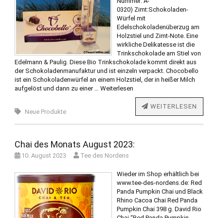
Nummer: A-
0320) Zimt:Schokoladen-
Würfel mit
Edelschokoladenüberzug am
Holzstiel und Zimt-Note. Eine
wirkliche Delikatesse ist die
Trinkschokolade am Stiel von
Edelmann & Paulig. Diese Bio Trinkschokolade kommt direkt aus
der Schokoladenmanufaktur und ist einzeln verpackt. Chocobello
ist ein Schokoladenwürfel an einem Holzstiel, der in heißer Milch
aufgelöst und dann zu einer …
Weiterlesen
WEITERLESEN
Neue Produkte
Chai des Monats August 2023:
10. August 2023
Tee des Nordens
Wieder im Shop erhältlich bei
www.tee-des-nordens.de: Red
Panda Pumpkin Chai und Black
Rhino Cacoa Chai Red Panda
Pumpkin Chai 398 g. David Rio
Chai “Red Panda Pumpkin