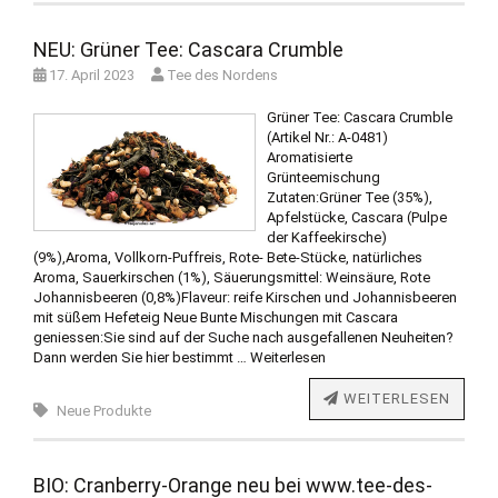
NEU: Grüner Tee: Cascara Crumble
17. April 2023
Tee des Nordens
Grüner Tee: Cascara Crumble
(Artikel Nr.: A-0481)
Aromatisierte
Grünteemischung
Zutaten:Grüner Tee (35%),
Apfelstücke, Cascara (Pulpe
der Kaffeekirsche)
(9%),Aroma, Vollkorn-Puffreis, Rote- Bete-Stücke, natürliches
Aroma, Sauerkirschen (1%), Säuerungsmittel: Weinsäure, Rote
Johannisbeeren (0,8%)Flaveur: reife Kirschen und Johannisbeeren
mit süßem Hefeteig Neue Bunte Mischungen mit Cascara
geniessen:Sie sind auf der Suche nach ausgefallenen Neuheiten?
Dann werden Sie hier bestimmt …
Weiterlesen
WEITERLESEN
Neue Produkte
BIO: Cranberry-Orange neu bei www.tee-des-