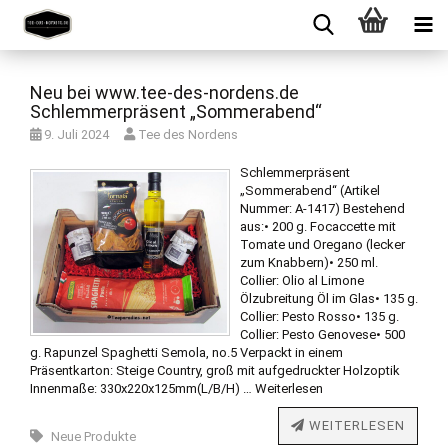
Neu bei www.tee-des-nordens.de
Schlemmerpräsent „Sommerabend“
9. Juli 2024
Tee des Nordens
Schlemmerpräsent
„Sommerabend“ (Artikel
Nummer: A-1417) Bestehend
aus:• 200 g. Focaccette mit
Tomate und Oregano (lecker
zum Knabbern)• 250 ml.
Collier: Olio al Limone
Ölzubreitung Öl im Glas• 135 g.
Collier: Pesto Rosso• 135 g.
Collier: Pesto Genovese• 500
g. Rapunzel Spaghetti Semola, no.5 Verpackt in einem
Präsentkarton: Steige Country, groß mit aufgedruckter Holzoptik
Innenmaße: 330x220x125mm(L/B/H) …
Weiterlesen
WEITERLESEN
Neue Produkte