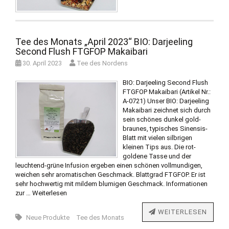
Tee des Monats „April 2023“ BIO: Darjeeling
Second Flush FTGFOP Makaibari
30. April 2023
Tee des Nordens
BIO: Darjeeling Second Flush
FTGFOP Makaibari (Artikel Nr.:
A-0721) Unser BIO: Darjeeling
Makaibari zeichnet sich durch
sein schönes dunkel gold-
braunes, typisches Sinensis-
Blatt mit vielen silbrigen
kleinen Tips aus. Die rot-
goldene Tasse und der
leuchtend-grüne Infusion ergeben einen schönen vollmundigen,
weichen sehr aromatischen Geschmack. Blattgrad FTGFOP. Er ist
sehr hochwertig mit mildem blumigen Geschmack. Informationen
zur …
Weiterlesen
WEITERLESEN
Neue Produkte
Tee des Monats