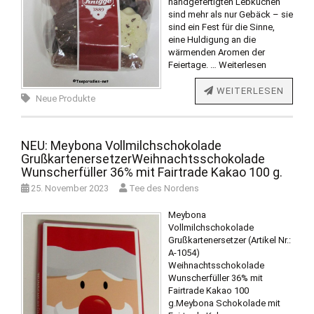
handgefertigten Lebkuchen
sind mehr als nur Gebäck – sie
sind ein Fest für die Sinne,
eine Huldigung an die
wärmenden Aromen der
Feiertage. …
Weiterlesen
WEITERLESEN
Neue Produkte
NEU: Meybona Vollmilchschokolade
GrußkartenersetzerWeihnachtsschokolade
Wunscherfüller 36% mit Fairtrade Kakao 100 g.
25. November 2023
Tee des Nordens
Meybona
Vollmilchschokolade
Grußkartenersetzer (Artikel Nr.:
A-1054)
Weihnachtsschokolade
Wunscherfüller 36% mit
Fairtrade Kakao 100
g.Meybona Schokolade mit