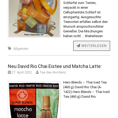
Schlürfel zum Testen,
verpackt in einer
Cellophantüte.Schlürf ist
einzigartig. Ausgesuchte
Teesorten erfüllen selbst den
Wunsch anspruchsvollster
Genießer. Die Mischungen
haben nicht …
Weiterlesen
WEITERLESEN
Allgemein
Neu David Rio Chai Eistee und Matcha Latte:
27. April 2022
Tee des Nordens
Hero Blends – Thai Iced Tea
(460 g) David Rio Chai (A-
1422) Hero Blends – Thai Iced
Tea (460 g) David Rio