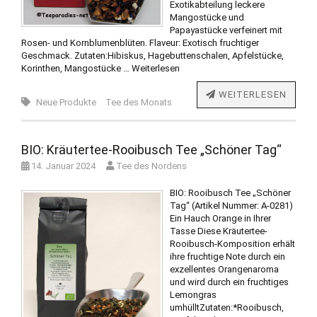
Exotikabteilung leckere
Mangostücke und
Papayastücke verfeinert mit
Rosen- und Kornblumenblüten. Flaveur: Exotisch fruchtiger
Geschmack. Zutaten:Hibiskus, Hagebuttenschalen, Apfelstücke,
Korinthen, Mangostücke …
Weiterlesen
WEITERLESEN
Neue Produkte
Tee des Monats
BIO: Kräutertee-Rooibusch Tee „Schöner Tag“
14. Januar 2024
Tee des Nordens
BIO: Rooibusch Tee „Schöner
Tag“ (Artikel Nummer: A-0281)
Ein Hauch Orange in Ihrer
Tasse Diese Kräutertee-
Rooibusch-Komposition erhält
ihre fruchtige Note durch ein
exzellentes Orangenaroma
und wird durch ein fruchtiges
Lemongras
umhülltZutaten:*Rooibusch,