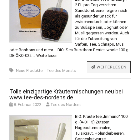
2 EL pro Tag verzehren.
Sanddornbeeren eignen sich
als gesunder Snack für
zwischendurch oder können
zu Süßspeisen, Joghurt oder
Müsli gegessen werden. Auch
für die Zubereitung von
Säften, Tee, Schnaps, Mus
oder Bonbons und mehr…. BIO: Sea Buckthorn Berries whole 100 g.
DE-ÖKO-022 …
Weiterlesen
WEITERLESEN
Neue Produkte
Tee des Monats
Tolle einzigartige Kräutermischungen neu bei
www.tee-des-nordens.de
8. Februar 2022
Tee des Nordens
BIO: Kräutertee „Immuno“ 100
g. (A-0115) Zutaten:
Hagebuttenschalen,
Tulsikraut, Holunderbeeren,
Sonnenhutwurzel,