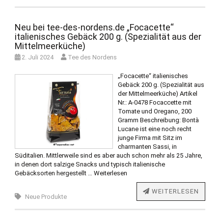
Neu bei tee-des-nordens.de „Focacette“
italienisches Gebäck 200 g. (Spezialität aus der
Mittelmeerküche)
2. Juli 2024
Tee des Nordens
„Focacette“ italienisches
Gebäck 200 g. (Spezialität aus
der Mittelmeerküche) Artikel
Nr.: A-0478 Focaccette mit
Tomate und Oregano, 200
Gramm Beschreibung: Bontà
Lucane ist eine noch recht
junge Firma mit Sitz im
charmanten Sassi, in
Süditalien. Mittlerweile sind es aber auch schon mehr als 25 Jahre,
in denen dort salzige Snacks und typisch italienische
Gebäcksorten hergestellt …
Weiterlesen
WEITERLESEN
Neue Produkte