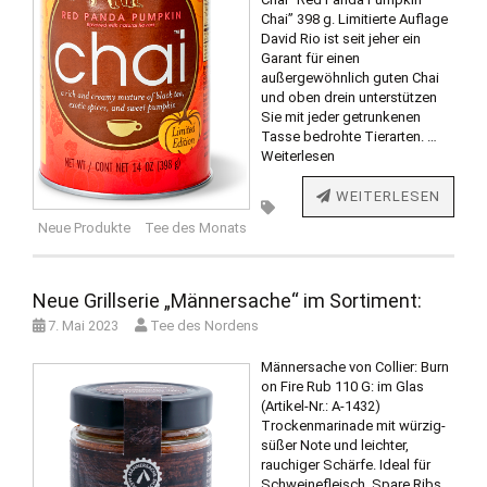
Chai” 398 g. Limitierte Auflage
David Rio ist seit jeher ein
Garant für einen
außergewöhnlich guten Chai
und oben drein unterstützen
Sie mit jeder getrunkenen
Tasse bedrohte Tierarten. …
Weiterlesen
WEITERLESEN
Neue Produkte
Tee des Monats
Neue Grillserie „Männersache“ im Sortiment:
7. Mai 2023
Tee des Nordens
Männersache von Collier: Burn
on Fire Rub 110 G: im Glas
(Artikel-Nr.: A-1432)
Trockenmarinade mit würzig-
süßer Note und leichter,
rauchiger Schärfe. Ideal für
Schweinefleisch, Spare Ribs,