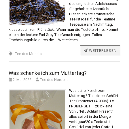
des englischen Adelshauses
für gehobene Ansprüche.
Dieser leckere aromatische
Tee ist ideal für die Teatime
Teepause am Nachmittag,
klasse auch zum Frühstück. Wenn man die Teetüte öffnet, kommt
einem der leckere Earl Grey Tee Geruch entgegen. Tolles
Erscheinungsbild durch die …
Weiterlesen
WEITERLESEN
Tee des Monats
Was schenke ich zum Muttertag?
2. Mai 2022
Tee des Nordens
Was schenke ich zum
Muttertag? Tolle Idee: Schlürf
Tee Probierset (A-0906) 1 x
PROBIERSET – 20 x kleine
Schlürfel „Schlürf Präsent“
alles sofort in der Menge
verfügbar!20 x Teebeutel
Schlürfel von jeder Sorte 1