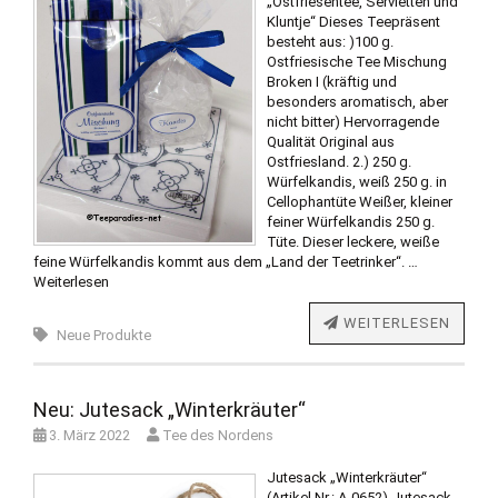
„Ostfriesentee, Servietten und
Kluntje“ Dieses Teepräsent
besteht aus: )100 g.
Ostfriesische Tee Mischung
Broken I (kräftig und
besonders aromatisch, aber
nicht bitter) Hervorragende
Qualität Original aus
Ostfriesland. 2.) 250 g.
Würfelkandis, weiß 250 g. in
Cellophantüte Weißer, kleiner
feiner Würfelkandis 250 g.
Tüte. Dieser leckere, weiße
feine Würfelkandis kommt aus dem „Land der Teetrinker“. …
Weiterlesen
WEITERLESEN
Neue Produkte
Neu: Jutesack „Winterkräuter“
3. März 2022
Tee des Nordens
Jutesack „Winterkräuter“
(Artikel Nr.: A-0652) Jutesack