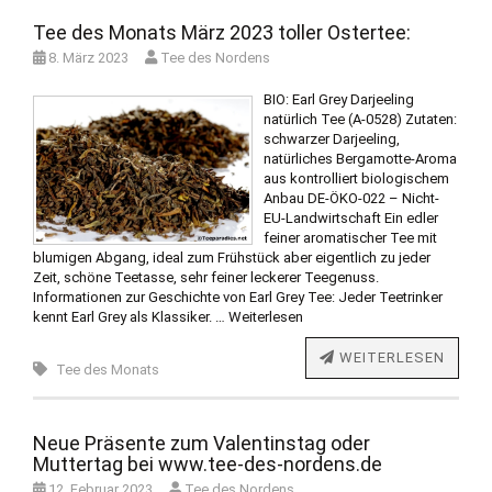
Tee des Monats März 2023 toller Ostertee:
8. März 2023
Tee des Nordens
BIO: Earl Grey Darjeeling
natürlich Tee (A-0528) Zutaten:
schwarzer Darjeeling,
natürliches Bergamotte-Aroma
aus kontrolliert biologischem
Anbau DE-ÖKO-022 – Nicht-
EU-Landwirtschaft Ein edler
feiner aromatischer Tee mit
blumigen Abgang, ideal zum Frühstück aber eigentlich zu jeder
Zeit, schöne Teetasse, sehr feiner leckerer Teegenuss.
Informationen zur Geschichte von Earl Grey Tee: Jeder Teetrinker
kennt Earl Grey als Klassiker. …
Weiterlesen
WEITERLESEN
Tee des Monats
Neue Präsente zum Valentinstag oder
Muttertag bei www.tee-des-nordens.de
12. Februar 2023
Tee des Nordens