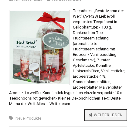
Teepräsent „Beste Mama der
Welt“ (A-1428) Liebevoll
verpacktes Teepräsent in
Cellophantüte: • 100 g.
Dankeschön Tee
Früchteteemischung
(aromatisierte
Früchteteemischung mit
Erdbeer-/ Vanillepudding
Geschmack), Zutaten:
Apfelstücke, Korinthen,
Hibiscusblüten, Vanillestücke,
Erdbeerstücke 4 %,
Sonnenblumenblüten,
Erdbeerblätter, Malvenblüten,
Aroma.• 1 x weißer Kandisstick hygienisch einzeln verpackt• 10 x
Teebonbons rot gewickelt• Kleines Dekoschildchen Text: Beste
Mama der Welt Alles …
Weiterlesen
WEITERLESEN
Neue Produkte