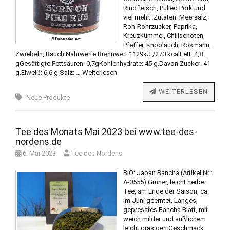
Rindfleisch, Pulled Pork und
viel mehr…Zutaten: Meersalz,
Roh-Rohrzucker, Paprika,
Kreuzkümmel, Chilischoten,
Pfeffer, Knoblauch, Rosmarin,
Zwiebeln, Rauch.Nährwerte:Brennwert:1129kJ /270 kcalFett: 4,8
gGesättigte Fettsäuren: 0,7gKohlenhydrate: 45 g.Davon Zucker: 41
g.Eiweiß: 6,6 g.Salz: …
Weiterlesen
WEITERLESEN
Neue Produkte
Tee des Monats Mai 2023 bei www.tee-des-
nordens.de
6. Mai 2023
Tee des Nordens
BIO: Japan Bancha (Artikel Nr.:
A-0555) Grüner, leicht herber
Tee, am Ende der Saison, ca.
im Juni geerntet. Langes,
gepresstes Bancha Blatt, mit
weich milder und süßlichem
leicht grasigen Geschmack.