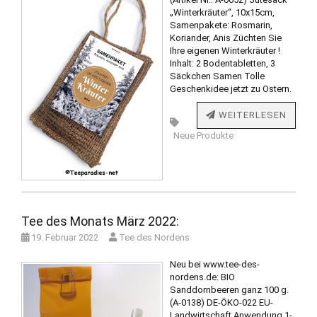
„Winterkräuter“, 10x15cm,
Samenpakete: Rosmarin,
Koriander, Anis Züchten Sie
Ihre eigenen Winterkräuter !
Inhalt: 2 Bodentabletten, 3
Säckchen Samen Tolle
Geschenkidee jetzt zu Ostern.
WEITERLESEN
Neue Produkte
Tee des Monats März 2022:
19. Februar 2022
Tee des Nordens
Neu bei www.tee-des-
nordens.de: BIO
Sanddornbeeren ganz 100 g.
(A-0138) DE-ÖKO-022 EU-
Landwirtschaft Anwendung 1-