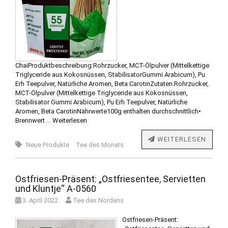
ChaiProduktbeschreibung:Rohrzucker, MCT-Ölpulver (Mittelkettige
Triglyceride aus Kokosnüssen, StabilisatorGummi Arabicum), Pu
Erh Teepulver, Natürliche Aromen, Beta CarotinZutaten:Rohrzucker,
MCT-Ölpulver (Mittelkettige Triglyceride aus Kokosnüssen,
Stabilisator Gummi Arabicum), Pu Erh Teepulver, Natürliche
Aromen, Beta CarotinNährwerte100g enthalten durchschnittlich•
Brennwert …
Weiterlesen
WEITERLESEN
Neue Produkte
Tee des Monats
Ostfriesen-Präsent: „Ostfriesentee, Servietten
und Kluntje“ A-0560
3. April 2022
Tee des Nordens
Ostfriesen-Präsent: