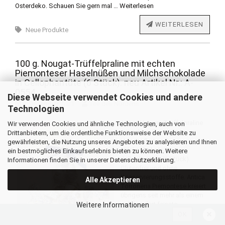
Osterdeko. Schauen Sie gern mal …
Weiterlesen
WEITERLESEN
Neue Produkte
100 g. Nougat-Trüffelpraline mit echten
Piemonteser Haselnüßen und Milchschokolade
in Cellophantüte (6 Stück). neu Artikel Nr.: A-
0554
Diese Webseite verwendet Cookies und andere
8. Dezember 2021
Tee des Nordens
Technologien
100 g. Nougat-Trüffelpraline
Wir verwenden Cookies und ähnliche Technologien, auch von
mit echten Piemonteser
Drittanbietern, um die ordentliche Funktionsweise der Website zu
Haselnüßen und
gewährleisten, die Nutzung unseres Angebotes zu analysieren und Ihnen
Milchschokolade in
ein bestmögliches Einkaufserlebnis bieten zu können. Weitere
Cellophantüte (6 Stück).
Informationen finden Sie in unserer
Datenschutzerklärung
.
Glutenfrei und ohne
Konservierungsstoffe. Antica
Alle Akzeptieren
Torroneria Piemontese kreiert
übrigens seit mehr als einem
Jahrhundert feinste
Weitere Informationen
Haselnussspezialitäten. Das
OK
Unternehmen ist im