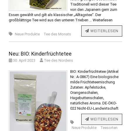
Traditionell wird dieser Tee
von den Japanern gern zum
Essen gewählt und gilt als klassischer „Alltagstee“. Der
großblättrige Tee wird aus den unteren Trieben …
Weiterlesen
WEITERLESEN
Neue Produkte
Tee des Monats
Neu: BIO: Kinderfrüchtetee
30. April 2023
Tee des Nordens
BIO: Kinderfrüchtetee (Artikel
Nr.: A-0867) Eine biologische
milde Früchteteemischung
Zutaten: Apfelstücke,
Orangenschalen,
Hagebuttenschalen,
natürliches Aroma. DE-ÖKO-
022 Nicht-EU-Landwirtschaft
WEITERLESEN
Neue Produkte
Teesorten