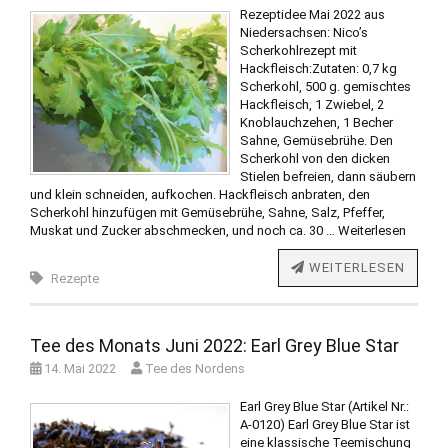
Rezeptidee Mai 2022 aus
Niedersachsen: Nico’s
Scherkohlrezept mit
Hackfleisch:Zutaten: 0,7 kg
Scherkohl, 500 g. gemischtes
Hackfleisch, 1 Zwiebel, 2
Knoblauchzehen, 1 Becher
Sahne, Gemüsebrühe. Den
Scherkohl von den dicken
Stielen befreien, dann säubern
und klein schneiden, aufkochen. Hackfleisch anbraten, den
Scherkohl hinzufügen mit Gemüsebrühe, Sahne, Salz, Pfeffer,
Muskat und Zucker abschmecken, und noch ca. 30 …
Weiterlesen
WEITERLESEN
Rezepte
Tee des Monats Juni 2022: Earl Grey Blue Star
14. Mai 2022
Tee des Nordens
Earl Grey Blue Star (Artikel Nr.:
A-0120) Earl Grey Blue Star ist
eine klassische Teemischung