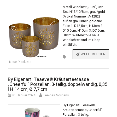
Metall Windlicht „Funi“, 3er-
Set, H13/10/8cm, grau/gold
(Artikel Nummer: A-1282)
außen grau innen goldene
Folie 1. D12,5cm, H13cm 2.
D10,5cm, H10cm 3. D7,5cm,
H8cm Weitere tolle neue
Windlichter sind im Shop
erhältlich.
WEITERLESEN
Neue Produkte
By Eigenart: Teaeve® Kräuterteetasse
„Cheerful“ Porzellan, 3-teilig, doppelwandig, 0,35
l H 14 cm, Ø 7,7 cm
30. Januar 2024
Tee des Nordens
By Eigenart: Teaeve®
Kräuterteetasse „Cheerful“
Porzellan, 3-teilig,