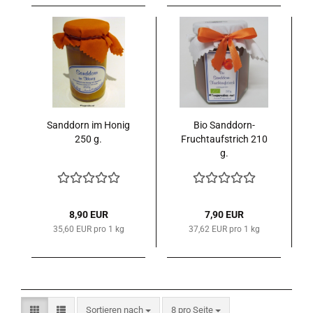
Sanddorn im Honig
Bio Sanddorn-
250 g.
Fruchtaufstrich 210
g.
8,90 EUR
7,90 EUR
35,60 EUR pro 1 kg
37,62 EUR pro 1 kg
Sortieren nach
pro Seite
Sortieren nach
8 pro Seite