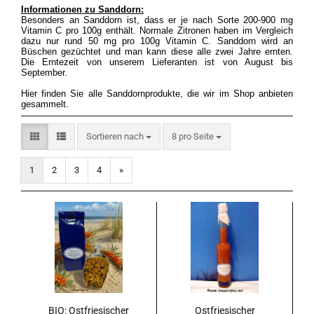
Informationen zu Sanddorn:
Besonders an Sanddorn ist, dass er je nach Sorte 200-900 mg
Vitamin C pro 100g enthält. Normale Zitronen haben im Vergleich
dazu nur rund 50 mg pro 100g Vitamin C. Sanddorn wird an
Büschen gezüchtet und man kann diese alle zwei Jahre ernten.
Die Erntezeit von unserem Lieferanten ist von August bis
September.
Hier finden Sie alle Sanddornprodukte, die wir im Shop anbieten
gesammelt.
Sortieren nach
pro Seite
Sortieren nach
8 pro Seite
1
2
3
4
»
BIO: Ostfriesischer
Ostfriesischer