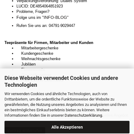
Verpackungsverordnung: Duales System
LUCID: DE4854064851923
Probleme, Fragen?
Folge uns im
"INFO-BLOG"
Rufen Sie uns an: 04791-9029447
Teepräsente für Firmen, Mitarbeiter und Kunden
Mitarbeitergeschenke
Kundengeschenke
Weihnachtsgeschenke
Jubiläen
Firmenevents
Geschäftspartner
Diese Webseite verwendet Cookies und andere
Dankeschön-Geschenke
Technologien
Wir verwenden Cookies und ähnliche Technologien, auch von
Kontaktieren Sie uns unverbindlich:
Drittanbietern, um die ordentliche Funktionsweise der Website zu
gewährleisten, die Nutzung unseres Angebotes zu analysieren und Ihnen
E-Mail:
kontakt.teedesnordens@gmail.com
ein bestmögliches Einkaufserlebnis bieten zu können. Weitere
Informationen finden Sie in unserer
Wir beraten Sie gerne persönlich und erstellen ein individuelles Angebot.
Datenschutzerklärung
.
Alle Akzeptieren
Vertrag widerrufen