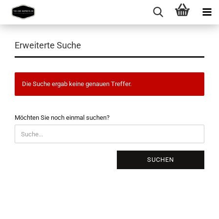
Erweiterte Suche
Die Suche ergab keine genauen Treffer.
MÖCHTEN
Möchten Sie noch einmal suchen?
SIE
NOCH
EINMAL
SUCHEN?
SUCHEN