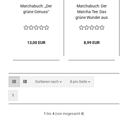
Matchabuch: „Der
Matchabuch: Der
grüne Genuss“
Matcha Tee: Das
grüne Wunder aus
Japan
13,00 EUR
8,99 EUR
Sortieren nach
pro Seite
Sortieren nach
8 pro Seite
1
1
bis
4
(von insgesamt
4
)