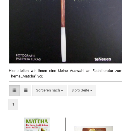
Hier stellen wir Ihnen eine kleine Auswahl an Fachliteratur zum
Thema „Matcha“ vor.
Sortieren nach
pro Seite
Sortieren nach
8 pro Seite
1