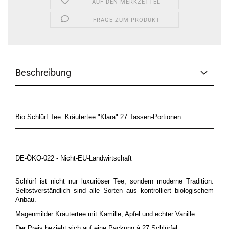
AUF DEN MERKZETTEL
FRAGE ZUM PRODUKT
Beschreibung
Bio Schlürf Tee: Kräutertee "Klara" 27 Tassen-Portionen
DE-ÖKO-022 - Nicht-EU-Landwirtschaft
Schlürf ist nicht nur luxuriöser Tee, sondern moderne Tradition.
Selbstverständlich sind alle Sorten aus kontrolliert biologischem
Anbau.
Magenmilder Kräutertee mit Kamille, Apfel und echter Vanille.
Der Preis bezieht sich auf eine Packung à 27 Schlürfel