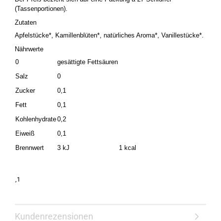
(Tassenportionen).
Zutaten
Apfelstücke*, Kamillenblüten*, natürliches Aroma*, Vanillestücke*.
Nährwerte
0
gesättigte Fettsäuren
Salz
0
Zucker
0,1
Fett
0,1
Kohlenhydrate
0,2
Eiweiß
0,1
Brennwert
3 kJ
1 kcal
,1
Kundenrezensionen