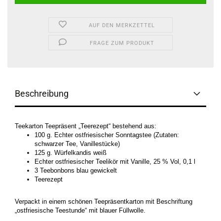
AUF DEN MERKZETTEL
FRAGE ZUM PRODUKT
Beschreibung
Teekarton Teepräsent „Teerezept“ bestehend aus:
100 g. Echter ostfriesischer Sonntagstee (Zutaten:
schwarzer Tee, Vanillestücke)
125 g. Würfelkandis weiß
Echter ostfriesischer Teelikör mit Vanille, 25 % Vol, 0,1 l
3 Teebonbons blau gewickelt
Teerezept
Verpackt in einem schönen Teepräsentkarton mit Beschriftung
„ostfriesische Teestunde“ mit blauer Füllwolle.