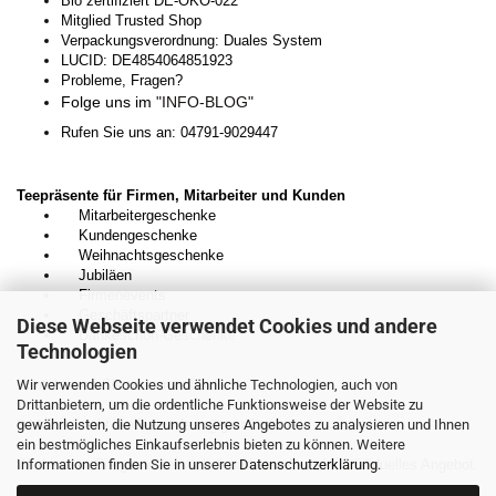
Bio zertifiziert DE-ÖKO-022
Mitglied Trusted Shop
Verpackungsverordnung: Duales System
LUCID: DE4854064851923
Probleme, Fragen?
Folge uns im
"INFO-BLOG"
Rufen Sie uns an: 04791-9029447
Teepräsente für Firmen, Mitarbeiter und Kunden
Mitarbeitergeschenke
Kundengeschenke
Weihnachtsgeschenke
Jubiläen
Firmenevents
Geschäftspartner
Diese Webseite verwendet Cookies und andere
Dankeschön-Geschenke
Technologien
Wir verwenden Cookies und ähnliche Technologien, auch von
Kontaktieren Sie uns unverbindlich:
Drittanbietern, um die ordentliche Funktionsweise der Website zu
gewährleisten, die Nutzung unseres Angebotes zu analysieren und Ihnen
E-Mail:
kontakt.teedesnordens@gmail.com
ein bestmögliches Einkaufserlebnis bieten zu können. Weitere
Informationen finden Sie in unserer
Wir beraten Sie gerne persönlich und erstellen ein individuelles Angebot.
Datenschutzerklärung
.