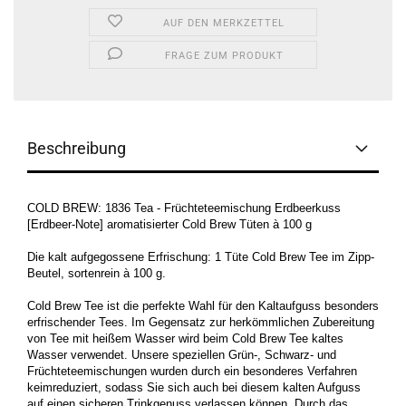
AUF DEN MERKZETTEL
FRAGE ZUM PRODUKT
Beschreibung
COLD BREW: 1836 Tea - Früchteteemischung Erdbeerkuss
[Erdbeer-Note] aromatisierter Cold Brew Tüten à 100 g
Die kalt aufgegossene Erfrischung: 1 Tüte Cold Brew Tee im Zipp-
Beutel, sortenrein à 100 g.
Cold Brew Tee ist die perfekte Wahl für den Kaltaufguss besonders
erfrischender Tees. Im Gegensatz zur herkömmlichen Zubereitung
von Tee mit heißem Wasser wird beim Cold Brew Tee kaltes
Wasser verwendet. Unsere speziellen Grün-, Schwarz- und
Früchteteemischungen wurden durch ein besonderes Verfahren
keimreduziert, sodass Sie sich auch bei diesem kalten Aufguss
auf einen sicheren Trinkgenuss verlassen können. Durch das