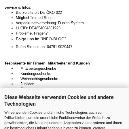
Service & Infos:
Bio zertifiziert DE-ÖKO-022
Mitglied Trusted Shop
Verpackungsverordnung: Duales System
LUCID: DE4854064851923
Probleme, Fragen?
Folge uns im
"INFO-BLOG"
Rufen Sie uns an: 04791-9029447
Teepräsente für Firmen, Mitarbeiter und Kunden
Mitarbeitergeschenke
Kundengeschenke
Weihnachtsgeschenke
Jubiläen
Firmenevents
Geschäftspartner
Diese Webseite verwendet Cookies und andere
Dankeschön-Geschenke
Technologien
Wir verwenden Cookies und ähnliche Technologien, auch von
Kontaktieren Sie uns unverbindlich:
Drittanbietern, um die ordentliche Funktionsweise der Website zu
gewährleisten, die Nutzung unseres Angebotes zu analysieren und Ihnen
E-Mail:
kontakt.teedesnordens@gmail.com
ein bestmögliches Einkaufserlebnis bieten zu können. Weitere