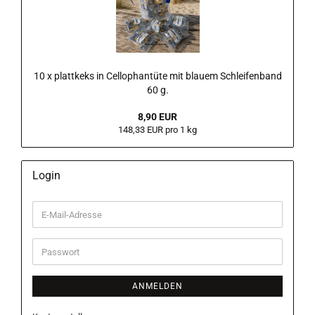
10 x plattkeks in Cellophantüte mit blauem Schleifenband
60 g.
8,90 EUR
148,33 EUR pro 1 kg
Login
E-
Mail-
Adresse
Passwort
ANMELDEN