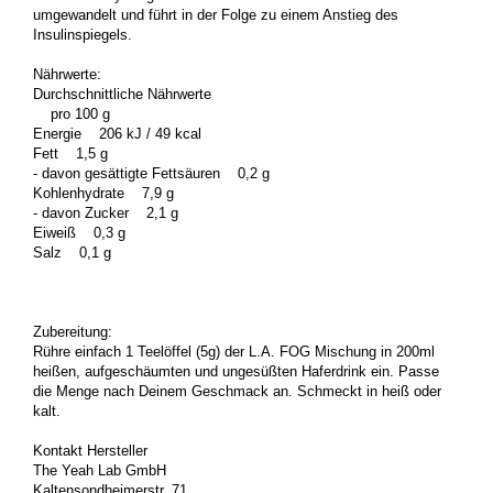
umgewandelt und führt in der Folge zu einem Anstieg des
Insulinspiegels.
Nährwerte:
Durchschnittliche Nährwerte
pro 100 g
Energie 206 kJ / 49 kcal
Fett 1,5 g
- davon gesättigte Fettsäuren 0,2 g
Kohlenhydrate 7,9 g
- davon Zucker 2,1 g
Eiweiß 0,3 g
Salz 0,1 g
Zubereitung:
Rühre einfach 1 Teelöffel (5g) der L.A. FOG Mischung in 200ml
heißen, aufgeschäumten und ungesüßten Haferdrink ein. Passe
die Menge nach Deinem Geschmack an. Schmeckt in heiß oder
kalt.
Kontakt Hersteller
The Yeah Lab GmbH
Kaltensondheimerstr. 71