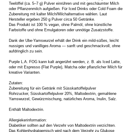
Teelöffel (ca. 5–7 g) Pulver einrühren und mit geschäumter Milch
oder Pflanzenmilch aufgießen. Für Iced Drinks oder Cold Foam die
Zubereitung mit kalter Milch/Milchalternative wählen. Laut
Hersteller ergeben 250 g Pulver circa 50 Getränke.
Das Produkt ist 100 % vegan, ohne Palmöl, ohne künstliche
Farbstoffe und ohne Emulgatoren oder unnötige Zusatzstoffe.
Dank der Ube-Yamswurzel erhält der Drink ein mild-süßes, leicht
nussiges und vanilliges Aroma — sanft und geschmackvoll, ohne
aufdringlich zu sein.
Purple L.A. FOG kann kalt angerührt werden, z. B. als Iced Latte,
oder mit Espresso (Flat Purple), Matcha oder pflanzlicher Milch für
kreative Varianten.
Zutaten:
Zubereitung für ein Getränk mit Süsskartoffelpulver
Rohrzucker, Süsskartoffelpulver 20%, Maltodextrin, gemahlene
Yamswurzel, Gewürzmischung, natürliches Aroma, Inulin, Salz.
Enthält Maltodextrin.
Allergiekerinformation:
Diabetiker sollten auf den Verzehr von Maltodextrin verzichten.
Das Kohlenhydratgemisch wird nach dem Verzehr zu Glukose