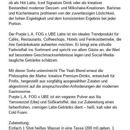
ob als Hot Latte, Iced Signature Drink oder als kreativer
Bestandteil moderner Dessert- und Milkshake-Kreationen. Baristas
und Küchenteams profitieren von der zuverlässigen Löslichkeit,
der hohen Ergiebigkeit und dem konsistenten Ergebnis bei jeder
Portion.
Der Purple L.A. FOG x UBE Latte ist ein ideales Trendprodukt für
Cafés, Restaurants, Coffeeshops, Hotels und Feinkostbetriebe, die
ihre Getränkekarte aufwerten möchten. Er bringt eine stilvolle
Farbvielfalt ins Sortiment und spricht vor allem Gäste an, die Wert
auf besondere Geschmackserlebnisse legen und Social-Media-
taugliche Getränke schätzen.
Mit dieser Sorte unterstreicht The Yeah Blend erneut die
Philosophie der Marke: kreative Premium-Drinks, entwickelt für
Profis, hergestellt aus sorgfältig ausgewählten Zutaten und
abgestimmt auf die anspruchsvollen Anforderungen der modernen
Gastronomie.
Purple L.A. FOG x UBE ist ein veganes Pulver aus lila
Yamswurzel (Ube) und Süßkartoffel, das zur Zubereitung eines
farbenfrohen, cremigen Latte-Getränks dient – heiß, kalt oder als
Cold Foam.
Zubereitung:
Einfach 1 Shot heißes Wasser in eine Tasse (200 ml) geben, 1