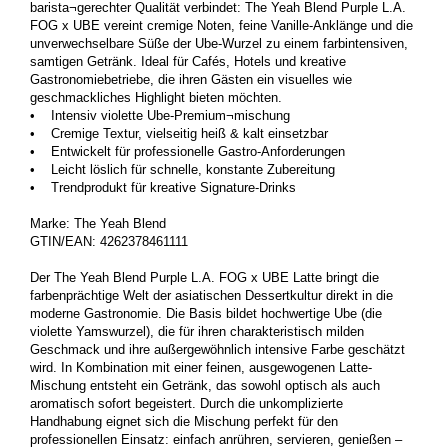
barista¬gerechter Qualität verbindet: The Yeah Blend Purple L.A.
FOG x UBE vereint cremige Noten, feine Vanille-Anklänge und die
unverwechselbare Süße der Ube-Wurzel zu einem farbintensiven,
samtigen Getränk. Ideal für Cafés, Hotels und kreative
Gastronomiebetriebe, die ihren Gästen ein visuelles wie
geschmackliches Highlight bieten möchten.
• Intensiv violette Ube-Premium¬mischung
• Cremige Textur, vielseitig heiß & kalt einsetzbar
• Entwickelt für professionelle Gastro-Anforderungen
• Leicht löslich für schnelle, konstante Zubereitung
• Trendprodukt für kreative Signature-Drinks
Marke: The Yeah Blend
GTIN/EAN: 4262378461111
Der The Yeah Blend Purple L.A. FOG x UBE Latte bringt die
farbenprächtige Welt der asiatischen Dessertkultur direkt in die
moderne Gastronomie. Die Basis bildet hochwertige Ube (die
violette Yamswurzel), die für ihren charakteristisch milden
Geschmack und ihre außergewöhnlich intensive Farbe geschätzt
wird. In Kombination mit einer feinen, ausgewogenen Latte-
Mischung entsteht ein Getränk, das sowohl optisch als auch
aromatisch sofort begeistert. Durch die unkomplizierte
Handhabung eignet sich die Mischung perfekt für den
professionellen Einsatz: einfach anrühren, servieren, genießen –